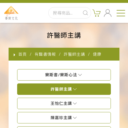
首頁
許醫師主講
最新消息
首頁
有聲書情報
許醫師主講
健康
實體出版品
訂閱制有聲書
賽斯書/賽斯心法
影音書
許醫師主講
關於我們
王怡仁主講
陳嘉珍主講
聯絡客服