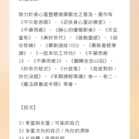
致力於身心靈整體健康觀念之普及，著作有
《不只是奇蹟》、《武俠身心靈診療室》、
《不藥而癒》、《靜心的優雅節奏》、《天生
富有》、《美好世代》、《啟動靈感》、《自
在修練》、《賽斯速成100》、《賽斯書輕導
讀》、《一起來玩工作坊》、《不藥而癒
2》、《不藥而癒3》、《翻轉信念40招》、
《好命方程式》、《什麼鬼》、《我是對的，
你也沒錯》、《早期課輕導讀》卷一、卷二、
《魔法師養成手冊》等書。
【目次】
31 男靈與女靈 / 可能的自己
32 多重次元的自己 / 內在的漂移
33 片段體 / 思想形相