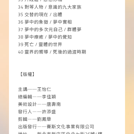
34 對等人物 / 意識的九大家族
35 交替的現在 / 出體
36 夢中的象徵 / 夢中實相
37 夢中的多次元自己 / 群體夢
38 夢中療癒 / 夢中的覺知
39 死亡 / 靈體的世界
40 靈界的嚮導 / 死後的過渡時期
【版權】
主講──王怡仁
總編輯―─李佳穎
美術設計―─唐壽南
發行人―─許添盛
剪輯―─劉鳳華
出版發行―─賽斯文化事業有限公司