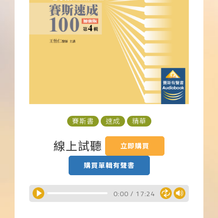
下載APP
常見問題
賽斯書
速成
精華
線上試聽
立即購買
購買單輯有聲書
0:00
/
17:24