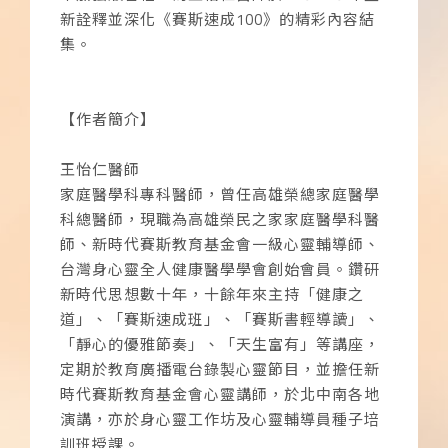
新詮釋並深化《賽斯速成100》的精彩內容結
集。
【作者簡介】
王怡仁醫師
家庭醫學科專科醫師，曾任高雄榮總家庭醫學
科總醫師，現職為高雄榮民之家家庭醫學科醫
師、新時代賽斯教育基金會一級心靈輔導師、
台灣身心靈全人健康醫學學會創始會員。鑽研
新時代思想數十年，十餘年來主持「健康之
道」、「賽斯速成班」、「賽斯書輕導讀」、
「靜心的優雅節奏」、「天生富有」等講座，
定期於教育廣播電台錄製心靈節目，並擔任新
時代賽斯教育基金會心靈講師，於北中南各地
演講，亦於身心靈工作坊及心靈輔導員種子培
訓班授課。