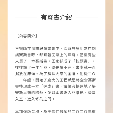
有聲書介紹
【內容簡介】
王醫師在演講與讀書會中，深感許多朋友在閱
讀賽斯書時，都有著閱讀上的障礙。甚至有些
人買了一本賽斯書，回家卻成了「枕頭書」，
往往讀了一年半載，還是讀不完，書本就一直
擺放在床頭。為了解決大家的困擾，他從二Ｏ
一一年起，開始了龐大的工程――就是將全套賽斯
書整理成一本「速成」書。讓讀者快速地了解
賽斯思想的精華，並以本書為入門階梯，登堂
入室，進入修為之門。
本加強版音檔，為王怡仁醫師於二Ｏ二Ｏ年重