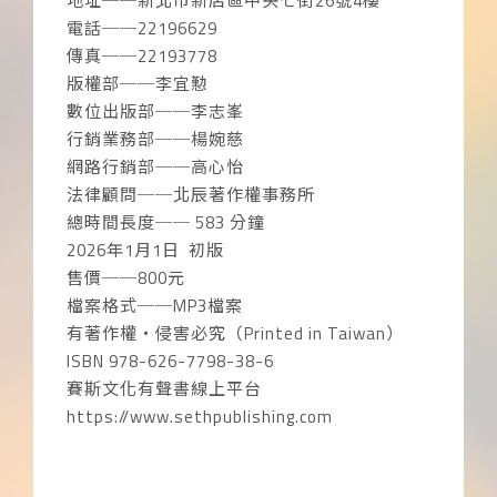
地址──新北市新店區中央七街26號4樓
電話──22196629
傳真──22193778
版權部──李宜懃
數位出版部──李志峯
行銷業務部──楊婉慈
網路行銷部──高心怡
法律顧問──北辰著作權事務所
總時間長度── 583 分鐘
2026年1月1日 初版
售價──800元
檔案格式──MP3檔案
有著作權‧侵害必究（Printed in Taiwan）
ISBN 978-626-7798-38-6
賽斯文化有聲書線上平台
https://www.sethpublishing.com