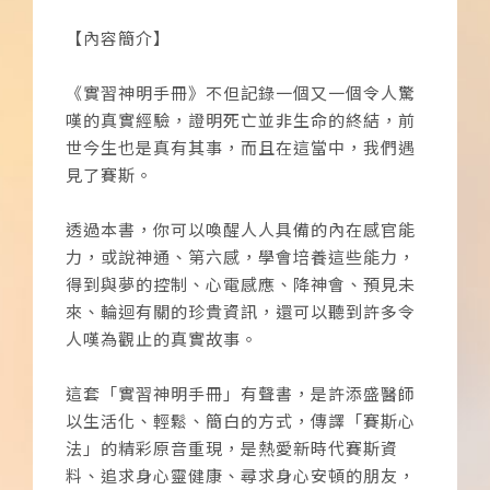
【內容簡介】
《實習神明手冊》不但記錄一個又一個令人驚
嘆的真實經驗，證明死亡並非生命的終結，前
世今生也是真有其事，而且在這當中，我們遇
見了賽斯。
透過本書，你可以喚醒人人具備的內在感官能
力，或說神通、第六感，學會培養這些能力，
得到與夢的控制、心電感應、降神會、預見未
來、輪迴有關的珍貴資訊，還可以聽到許多令
人嘆為觀止的真實故事。
這套「實習神明手冊」有聲書，是許添盛醫師
以生活化、輕鬆、簡白的方式，傳譯「賽斯心
法」的精彩原音重現，是熱愛新時代賽斯資
料、追求身心靈健康、尋求身心安頓的朋友，