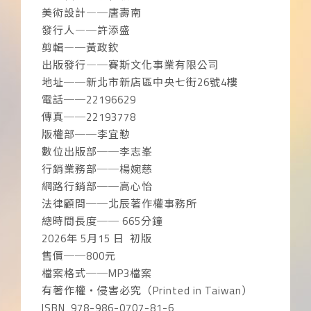
美術設計―─唐壽南
發行人―─許添盛
剪輯―─黃政欽
出版發行―─賽斯文化事業有限公司
地址──新北市新店區中央七街26號4樓
電話──22196629
傳真──22193778
版權部──李宜懃
數位出版部──李志峯
行銷業務部──楊婉慈
網路行銷部──高心怡
法律顧問──北辰著作權事務所
總時間長度── 665分鐘
2026年 5月15 日 初版
售價──800元
檔案格式──MP3檔案
有著作權‧侵害必究（Printed in Taiwan）
ISBN 978-986-0707-81-6