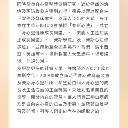
同時從事身心靈整體健康研究，對於癌症的治
療及預防復發有獨到心得。擅長以理論配合生
活實例及臨床案例，以深入淺出的方式，多年
來在中華新時代協會講授「賽斯心法」，成立
「身心靈健康成長團體」、「美麗人生癌症病
患成長團體」、「賽斯學院」及「賽斯心法修
鍊班」，並應邀至全國各縣市、香港、馬來西
亞、美加等地，舉辦數百人大型講座，場場爆
滿，佳評如潮。
為服務更多的社會大眾，許醫師於2007年成立
賽斯文化，2008年成立新時代賽斯教育基金會
及賽斯身心靈診所，希望藉由個人身心靈的成
長及生活方面的正面轉變，來達到追求自性的
引導、開發內在的智慧。讓人們真正明白疾病
乃是自內在心靈的扭曲及衝突，並藉著自我學
習及開悟，引導人們走向內在的朝聖之旅。