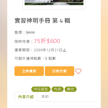
下載APP
常見問題
實習神明手冊 第 4 輯
售價：
$800
75折$600
限時特價：
優惠期限：2099年12月31日止
可額外獲得點數：8 點數
立即購買
訂閱方案
內在感官
內我
轉世
章節
內容介紹