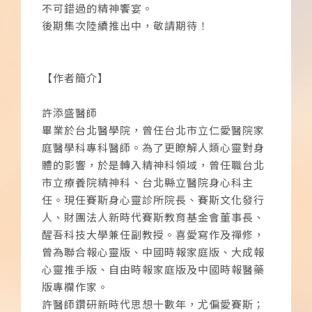
不可錯過的精神饗宴。
後期集次陸續推出中，敬請期待！
【作者簡介】
許添盛醫師
畢業於台北醫學院，曾任台北市立仁愛醫院家
庭醫學科專科醫師。為了更瞭解人類心靈對身
體的影響，於是轉入精神科領域，曾任職台北
市立療養院精神科、台北縣立醫院身心科主
任。現任賽斯身心靈診所院長、賽斯文化發行
人、財團法人新時代賽斯教育基金會董事長、
醒吾科技大學兼任副教授。喜愛寫作及禪修，
曾為聯合報心靈版、中國時報家庭版、大成報
心靈推手版、自由時報家庭版及中國時報醫藥
版專欄作家。
許醫師鑽研新時代思想十數年，尤偏愛賽斯；