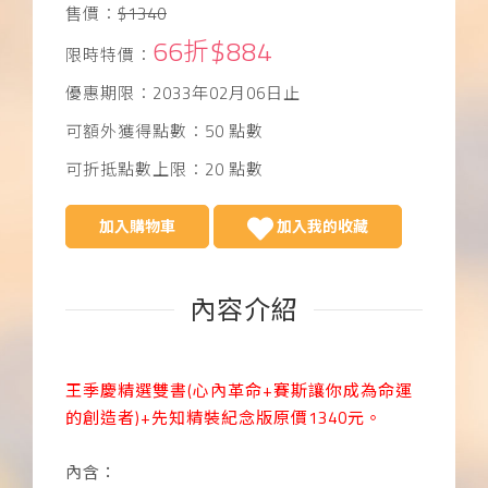
售價：
$1340
66折$884
限時特價：
優惠期限：2033年02月06日止
可額外獲得點數：50 點數
可折抵點數上限：20 點數
加入購物車
加入我的收藏
內容介紹
王季慶精選雙書(心內革命+賽斯讓你成為命運
的創造者)+先知精裝紀念版原價1340元。
內含：