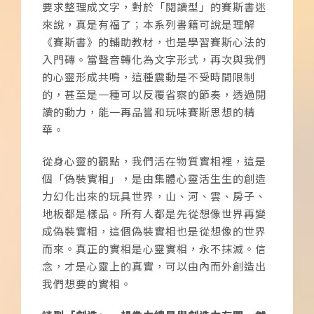
要求整理成文字，對於「閱讀型」的賽斯書迷
來說，真是有福了；本系列書籍可說是理解
《賽斯書》的輔助教材，也是學習賽斯心法的
入門磚。當聲音轉化為文字形式，再次與我們
的心靈形成共鳴，這種震動是不受時間限制
的，甚至是一種可以反覆省察的節奏，透過閱
讀的動力，能一再品嘗和玩味賽斯思想的精
華。
從身心靈的觀點，我們活在物質實相裡，這是
個「偽裝實相」，是由集體心靈活生生的創造
力幻化出來的玩具世界，山、河、雲、房子、
地板都是樣品。所有人都是先從想像世界再變
成偽裝實相，這個偽裝實相也是從想像的世界
而來。真正的實相是心靈實相，永不抹滅。信
念，才是心靈上的真實，可以由內而外創造出
我們想要的實相。