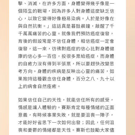
擊、消滅，在許多方面，身體變得幾乎像是一
個陌生的戰場，因為許多人對身體這麼缺乏信
心，以致它變得好像極易染病。人於是好像在
與自然抗衡。」這話真是暮鼓晨鐘，敲醒了千
千萬萬痛苦的心靈。就像我們預防癌症復發，
背後的假設常是不信任身體，相信癌症一定會
復發，這一來，彷彿對癌症的信心比對身體健
康的信心多一百倍，投很多票給癌症，而身體
的自癒力沒有得到半張票，所以要趕快改變思
考方向。身體的疾病是反映出心靈的痛苦，如
果抱持這種觀念信任身體，百分之八、九十以
上的病會自然痊癒。
如果信任自己的天性，就能信任所有的感受，
情感是讓人體驗的。賽斯肯定每種情緒的正面
意義，有時候事業失敗，就是要沮喪一陣子，
才能好好省思下一次如何出發；因此，任何沮
喪和憂鬱的情緒都是天性。賽斯也鼓勵大家儘