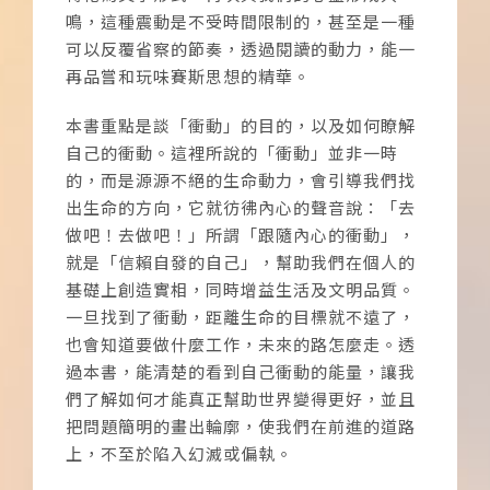
鳴，這種震動是不受時間限制的，甚至是一種
可以反覆省察的節奏，透過閱讀的動力，能一
再品嘗和玩味賽斯思想的精華。
本書重點是談「衝動」的目的，以及如何瞭解
自己的衝動。這裡所說的「衝動」並非一時
的，而是源源不絕的生命動力，會引導我們找
出生命的方向，它就彷彿內心的聲音說：「去
做吧！去做吧！」所謂「跟隨內心的衝動」，
就是「信賴自發的自己」，幫助我們在個人的
基礎上創造實相，同時增益生活及文明品質。
一旦找到了衝動，距離生命的目標就不遠了，
也會知道要做什麼工作，未來的路怎麼走。透
過本書，能清楚的看到自己衝動的能量，讓我
們了解如何才能真正幫助世界變得更好，並且
把問題簡明的畫出輪廓，使我們在前進的道路
上，不至於陷入幻滅或偏執。