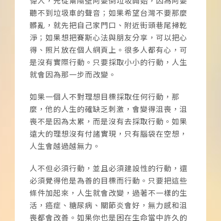
偉人，先從幫隔壁阿婆倒垃圾開始，因為阿婆
聽不到垃圾車的聲音；如果希望台灣不要那麼
髒亂，就先把自己家門口、附近街頭巷尾掃乾
淨；如果想把賽斯心法與朋友分享，可以把心
得、照片放在個人網頁上。很多人都有心，可
是沒有實際行動。只要採取小小的行動，人生
就會因為那一步而改變。
如果一個人不對理想目標採取任何行動，那
麼，他的人生的確缺乏刺激，會變得沮喪，沮
喪不是因為太累，而是沒有去採取行動。如果
遠大的理想沒有付諸實現，只有腦袋在空想，
人生會越過越無力。
人不但必須行動，並且必須建設性的行動，還
必須覺得他是為善的目標而行動。只要把這些
條件加起來，人生就會改變，過著不一樣的生
活，癌症、糖尿病、關節炎會好，無力感和沮
喪都會改善。如果你也是困在生命當中許久的