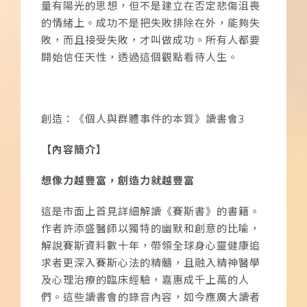
量有陽光的思想，但不是建立在否定悲傷沮喪
的情緒上。成功不是把失敗排除在外，能夠失
敗，而且接受失敗，才叫做成功。所有人都要
開始信任天性，透過這個觀點看待人生。
創造：《個人與群體事件的本質》讀書會3
【內容簡介】
想像力越豐富，創造力就越豐富
這是市面上首見詳細解讀《賽斯書》的書籍。
作者許添盛醫師以獨特的幽默和創意的比喻，
解說賽斯資料數十年，帶領全球身心靈健康追
求者更深入賽斯心法的精髓，且融入精神醫學
及心理治療的臨床經驗，嘉惠成千上萬的人
們。這些讀書會的錄音內容，如今應廣大讀者