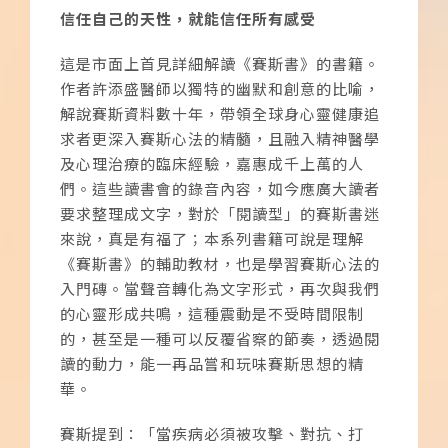
信任自己的天性，就能信任所有感受
這是市面上首見詳細解讀《賽斯書》的書籍。
作者許添盛醫師以獨特的幽默和創意的比喻，
解說賽斯資料數十年，帶領全球身心靈健康追
求者更深入賽斯心法的精髓，且融入精神醫學
及心理治療的臨床經驗，嘉惠成千上萬的人
們。這些讀書會的錄音內容，如今應廣大讀者
要求整理成文字，對於「閱讀型」的賽斯書迷
來說，真是有福了；本系列書籍可說是理解
《賽斯書》的輔助教材，也是學習賽斯心法的
入門磚。當聲音轉化為文字形式，再次與我們
的心靈形成共鳴，這種震動是不受時間限制
的，甚至是一種可以反覆省察的節奏，透過閱
讀的動力，能一再品嘗和玩味賽斯思想的精
華。
賽斯提到：「當疾病必須被攻擊、對抗、打