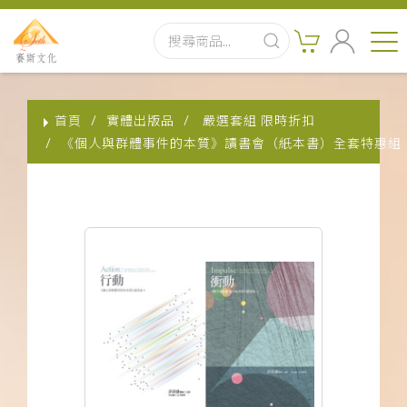
首頁
首頁
實體出版品
嚴選套組 限時折扣
最新消息
《個人與群體事件的本質》讀書會（紙本書）全套特惠組
實體出版品
訂閱制有聲書
影音書
關於我們
聯絡客服