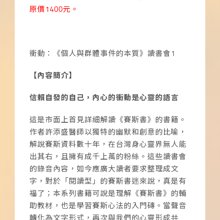
原價1400元。
衝動：《個人與群體事件的本質》讀書會1
【內容簡介】
信賴自發的自己，內心的衝動是心靈的語言
這是市面上首見詳細解讀《賽斯書》的書籍。
作者許添盛醫師以獨特的幽默和創意的比喻，
解說賽斯資料數十年，在台灣身心靈界無人能
出其右，且擁有成千上萬的粉絲。這些讀書會
的錄音內容，如今應廣大讀者要求整理成文
字，對於「閱讀型」的賽斯書迷來說，真是有
福了；本系列書籍可說是理解《賽斯書》的輔
助教材，也是學習賽斯心法的入門磚。當聲音
轉化為文字形式，再次與我們的心靈形成共