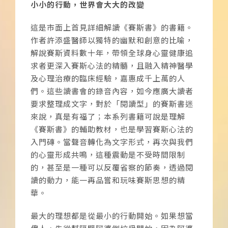
小小的行動，世界會大大的改變
這是市面上首見詳細解讀《賽斯書》的書籍。
作者許添盛醫師以獨特的幽默和創意的比喻，
解說賽斯資料數十年，帶領全球身心靈健康追
求者更深入賽斯心法的精髓，且融入精神醫學
及心理治療的臨床經驗，嘉惠成千上萬的人
們。這些讀書會的錄音內容，如今應廣大讀者
要求整理成文字，對於「閱讀型」的賽斯書迷
來說，真是有福了；本系列書籍可說是理解
《賽斯書》的輔助教材，也是學習賽斯心法的
入門磚。當聲音轉化為文字形式，再次與我們
的心靈形成共鳴，這種震動是不受時間限制
的，甚至是一種可以反覆省察的節奏，透過閱
讀的動力，能一再品嘗和玩味賽斯思想的精
華。
最大的理想都是從最小的行動開始。如果想當