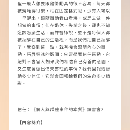
但一般人想要跟隨衝動真的很不容易，每天都
被規範得很緊，框在固定格式裡，少有人可以
一早醒來，跟隨衝動看山看海，或是去做一件
想做的事情；但在退休、失業之後，卻也不知
道該怎麼生活。而許醫師說，並不是每個人都
被捆綁在自己的生活裡，而是我們把自己捆綁
了，覺察到這一點，就有機會跟隨內心的衝
動，拓展靈魂的版圖；只要學著信任衝動，它
絕對不會害人
――
如果我們相信自己有善的意圖，
又怎麼會做出傷天害理的事情？我們回報給衝
動多少信任，它就會回報給我們的生命多少精
彩。
信任：《個人與群體事件的本質》讀書會2
【內容簡介】