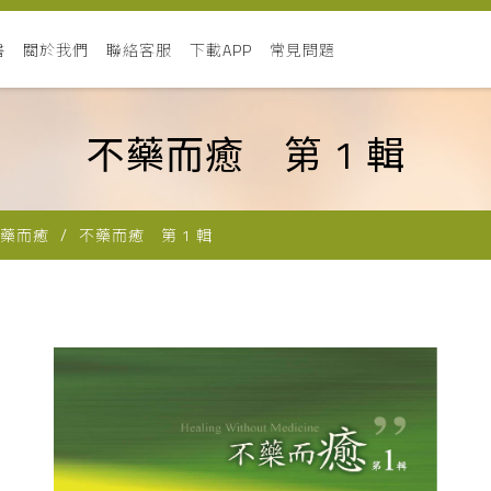
書
關於我們
聯絡客服
下載APP
常見問題
不藥而癒 第 1 輯
藥而癒
不藥而癒 第 1 輯