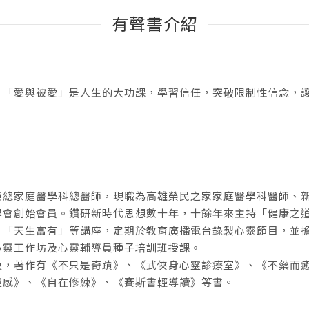
有聲書介紹
？「愛與被愛」是人生的大功課，學習信任，突破限制性信念，
榮總家庭醫學科總醫師，現職為高雄榮民之家家庭醫學科醫師、
學會創始會員。鑽研新時代思想數十年，十餘年來主持「健康之
、「天生富有」等講座，定期於教育廣播電台錄製心靈節目，並
心靈工作坊及心靈輔導員種子培訓班授課。
及，著作有《不只是奇蹟》、《武俠身心靈診療室》、《不藥而
靈感》、《自在修練》、《賽斯書輕導讀》等書。