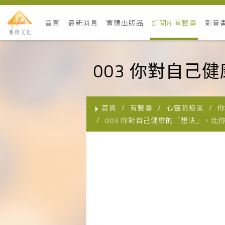
首頁
最新消息
實體出版品
訂閱制有聲書
影音
003 你對自
首頁
有聲書
心靈防疫區
你
003 你對自己健康的「想法」，比