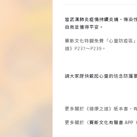
當
武漢肺炎疫情持續炎燒、
傳染
自救並獲得平安。
賽斯文化特闢免費「心靈防疫區
道》
P237
～
P239
。
請大家趕快戴起心靈的信念防護
更多關於《健康之道》紙本書、
更多關於〈
賽斯文化有聲書
APP