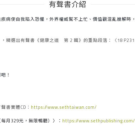
有聲書介紹
性疾病使自我陷入恐懼，外界權威幫不上忙、價值觀混亂崩解時
」，精選出有聲書《健康之道 第
2
輯》的重點段落：〈
18 P23
罩吧！
有聲書實體
CD
：
https://www.sethtaiwan.com/
（每月
329
元，無限暢聽）〉：
https://www.sethpublishing.com/