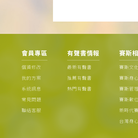
會員專區
有聲書情報
賽斯
個資修改
最新有聲書
賽斯文
我的方案
推薦有聲書
賽斯身
系統訊息
熱門有聲書
賽斯管
常見問題
賽斯數
聯絡客服
新時代
台灣身