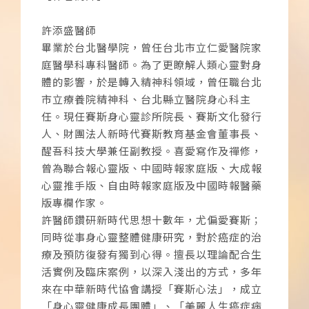
許添盛醫師
畢業於台北醫學院，曾任台北市立仁愛醫院家
庭醫學科專科醫師。為了更瞭解人類心靈對身
體的影響，於是轉入精神科領域，曾任職台北
市立療養院精神科、台北縣立醫院身心科主
任。現任賽斯身心靈診所院長、賽斯文化發行
人、財團法人新時代賽斯教育基金會董事長、
醒吾科技大學兼任副教授。喜愛寫作及禪修，
曾為聯合報心靈版、中國時報家庭版、大成報
心靈推手版、自由時報家庭版及中國時報醫藥
版專欄作家。
許醫師鑽研新時代思想十數年，尤偏愛賽斯；
同時從事身心靈整體健康研究，對於癌症的治
療及預防復發有獨到心得。擅長以理論配合生
活實例及臨床案例，以深入淺出的方式，多年
來在中華新時代協會講授「賽斯心法」，成立
「身心靈健康成長團體」、「美麗人生癌症病