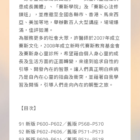
患成長團體」、「賽斯學院」及「賽斯心法修
鍊班」，並應邀至全國各縣市、香港、馬來西
亞、美加等地，舉辦數百人大型講座，場場爆
滿，佳評如潮。
為服務更多的社會大眾，許醫師於2007年成立
賽斯文化，2008年成立新時代賽斯教育基金會
及賽斯身心靈診所，希望藉由個人身心靈的成
長及生活方面的正面轉變，來達到追求自性的
引導、開發內在的智慧。讓人們真正明白疾病
乃是自內在心靈的扭曲及衝突，並藉著自我學
習及開悟，引導人們走向內在的朝聖之旅。
【目次】
91 新版 P600~P602／舊版 P568~P570
92 新版 P602~P606／舊版 P571~P573
93 新版 P609~P614／舊版 P574~P578