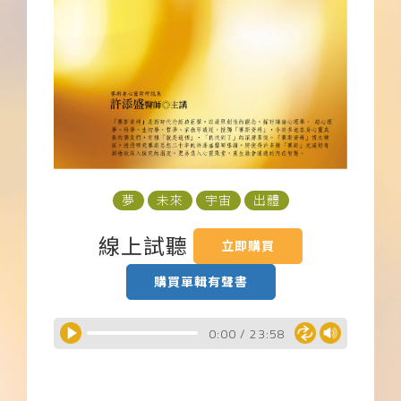
下載APP
常見問題
夢
未來
宇宙
出體
線上試聽
立即購買
購買單輯有聲書
0:00
/
23:58