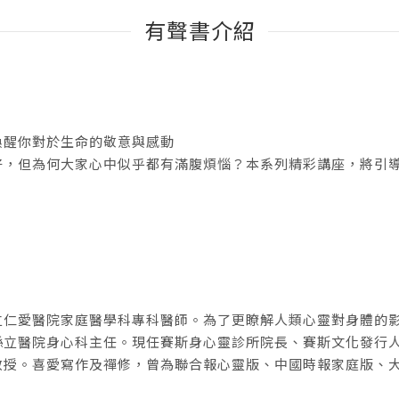
有聲書介紹
喚醒你對於生命的敬意與感動
好，但為何大家心中似乎都有滿腹煩惱？本系列精彩講座，將引
。
立仁愛醫院家庭醫學科專科醫師。為了更瞭解人類心靈對身體的
縣立醫院身心科主任。現任賽斯身心靈診所院長、賽斯文化發行
教授。喜愛寫作及禪修，曾為聯合報心靈版、中國時報家庭版、