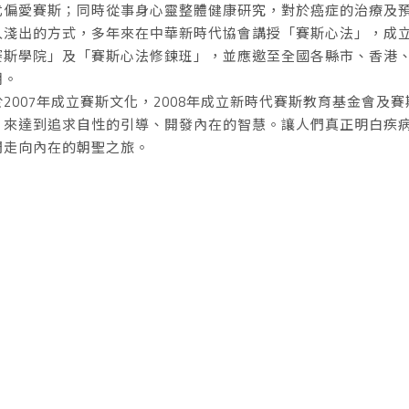
尤偏愛賽斯；同時從事身心靈整體健康研究，對於癌症的治療及
入淺出的方式，多年來在中華新時代協會講授「賽斯心法」，成
賽斯學院」及「賽斯心法修鍊班」，並應邀至全國各縣市、香港
潮。
2007年成立賽斯文化，2008年成立新時代賽斯教育基金會及
，來達到追求自性的引導、開發內在的智慧。讓人們真正明白疾
們走向內在的朝聖之旅。