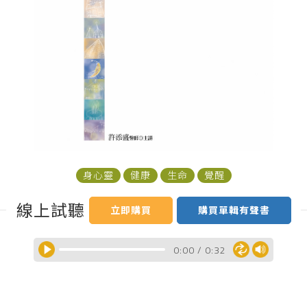
身心靈
健康
生命
覺醒
線上試聽
立即購買
購買單輯有聲書
0:00
/
0:32