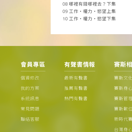
08 哪裡有錢哪裡去？下集
09 工作‧權力‧慾望上集
10 工作‧權力‧慾望下集
會員專區
有聲書情報
賽斯
個資修改
最新有聲書
賽斯文
我的方案
推薦有聲書
賽斯身
系統訊息
熱門有聲書
賽斯管
常見問題
賽斯數
聯絡客服
新時代
台灣身