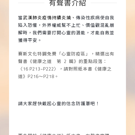
有聲書介紹
當
武漢肺炎疫情持續炎燒、
傳染性疾病使自我
陷入恐懼，外界權威幫不上忙、價值觀混亂崩
解時，我們需要打開心靈的潛能，才能自救並
獲得平安。
賽斯文化特闢免費「心靈防疫區」，精選出有
聲書《健康之道 第
2
輯》的重點段落：
〈
16 P213~P222
〉，請對照紙本書《健康之
道》
P216
～
P218
。
請大家趕快戴起心靈的信念防護罩吧！