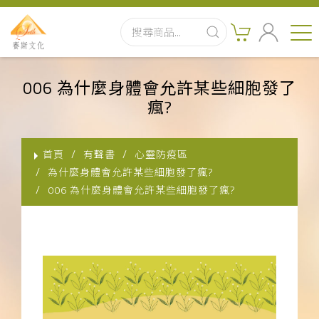
首頁
006 為什麼身體會允許某些細胞發了
瘋?
最新消息
實體出版品
首頁
有聲書
心靈防疫區
為什麼身體會允許某些細胞發了瘋?
訂閱制有聲書
006 為什麼身體會允許某些細胞發了瘋?
影音書
關於我們
聯絡客服