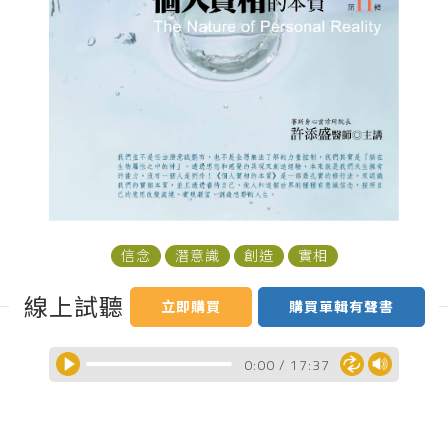
信念
潛意識
創造
實相
線上試聽
立即購買
購買單輯有聲書
0:00
/
17:37