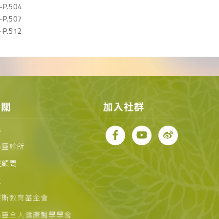
P.504
P.507
P.512
相關
加入社群
化
心靈診所
理顧問
位
賽斯教育基金會
心靈全人健康醫學學會