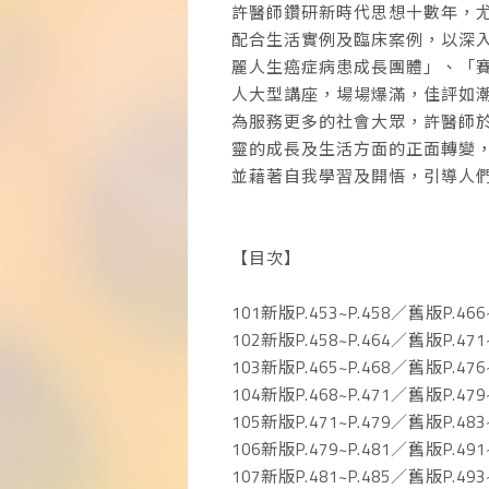
許醫師鑽研新時代思想十數年，
配合生活實例及臨床案例，以深
麗人生癌症病患成長團體」、「
人大型講座，場場爆滿，佳評如
為服務更多的社會大眾，許醫師於
靈的成長及生活方面的正面轉變
並藉著自我學習及開悟，引導人
【目次】
101新版P.453~P.458／舊版P.466~
102新版P.458~P.464／舊版P.471~
103新版P.465~P.468／舊版P.476~
104新版P.468~P.471／舊版P.479~
105新版P.471~P.479／舊版P.483~
106新版P.479~P.481／舊版P.491~
107新版P.481~P.485／舊版P.493~