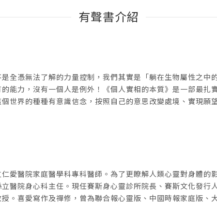
有聲書介紹
不是全憑無法了解的力量控制，我們其實是「躺在生物屬性之中
有的能力，沒有一個人是例外！《個人實相的本質》是一部最扎
這個世界的種種有意識信念，按照自己的意思改變處境、實現願
立仁愛醫院家庭醫學科專科醫師。為了更瞭解人類心靈對身體的
縣立醫院身心科主任。現任賽斯身心靈診所院長、賽斯文化發行
教授。喜愛寫作及禪修，曾為聯合報心靈版、中國時報家庭版、