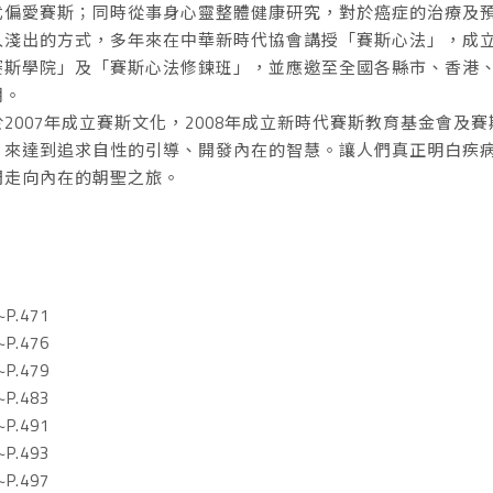
尤偏愛賽斯；同時從事身心靈整體健康研究，對於癌症的治療及
入淺出的方式，多年來在中華新時代協會講授「賽斯心法」，成
賽斯學院」及「賽斯心法修鍊班」，並應邀至全國各縣市、香港
潮。
2007年成立賽斯文化，2008年成立新時代賽斯教育基金會及
，來達到追求自性的引導、開發內在的智慧。讓人們真正明白疾
們走向內在的朝聖之旅。
P.471
P.476
P.479
P.483
P.491
P.493
P.497