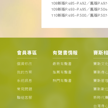
108新版P.485~P.492／舊版P.497~
109新版P.493~P.495／舊版P.504~
110新版P.495~P.500／舊版P.507~
會員專區
有聲書情報
賽斯
個資修改
最新有聲書
賽斯文
我的方案
推薦有聲書
賽斯身
系統訊息
熱門有聲書
賽斯管
常見問題
賽斯數
聯絡客服
新時代
台灣身