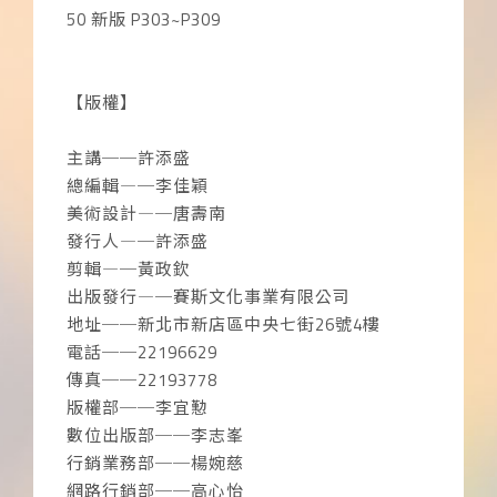
50 新版 P303~P309
【版權】
主講──許添盛
總編輯―─李佳穎
美術設計―─唐壽南
發行人―─許添盛
剪輯―─黃政欽
出版發行―─賽斯文化事業有限公司
地址──新北市新店區中央七街26號4樓
電話──22196629
傳真──22193778
版權部──李宜懃
數位出版部──李志峯
行銷業務部──楊婉慈
網路行銷部──高心怡