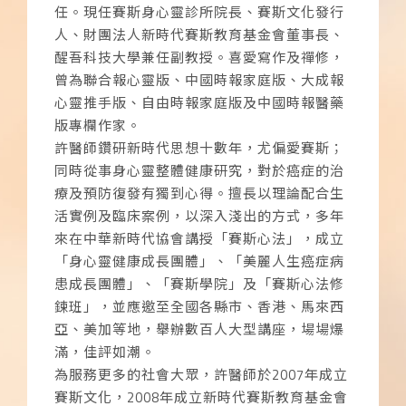
任。現任賽斯身心靈診所院長、賽斯文化發行
人、財團法人新時代賽斯教育基金會董事長、
醒吾科技大學兼任副教授。喜愛寫作及禪修，
曾為聯合報心靈版、中國時報家庭版、大成報
心靈推手版、自由時報家庭版及中國時報醫藥
版專欄作家。
許醫師鑽研新時代思想十數年，尤偏愛賽斯；
同時從事身心靈整體健康研究，對於癌症的治
療及預防復發有獨到心得。擅長以理論配合生
活實例及臨床案例，以深入淺出的方式，多年
來在中華新時代協會講授「賽斯心法」，成立
「身心靈健康成長團體」、「美麗人生癌症病
患成長團體」、「賽斯學院」及「賽斯心法修
鍊班」，並應邀至全國各縣市、香港、馬來西
亞、美加等地，舉辦數百人大型講座，場場爆
滿，佳評如潮。
為服務更多的社會大眾，許醫師於2007年成立
賽斯文化，2008年成立新時代賽斯教育基金會