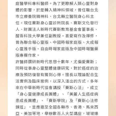
庭醫學科專科醫師。為了更瞭解人類心靈對身
體的影響，於是轉入精神科領域，曾任職台北
市立療養院精神科、台北縣立醫院身心科主
任。現任賽斯身心靈診所院長、賽斯文化發行
人、財團法人新時代賽斯教育基金會董事長、
醒吾科技大學兼任副教授。喜愛寫作及禪修，
曾為聯合報心靈版、中國時報家庭版、大成報
心靈推手版、自由時報家庭版及中國時報醫藥
版專欄作家。
許醫師鑽研新時代思想十數年，尤偏愛賽斯；
同時從事身心靈整體健康研究，對於癌症的治
療及預防復發有獨到心得。擅長以理論配合生
活實例及臨床案例，以深入淺出的方式，多年
來在中華新時代協會講授「賽斯心法」，成立
「身心靈健康成長團體」、「美麗人生癌症病
患成長團體」、「賽斯學院」及「賽斯心法修
鍊班」，並應邀至全國各縣市、香港、馬來西
亞、美加等地，舉辦數百人大型講座，場場爆