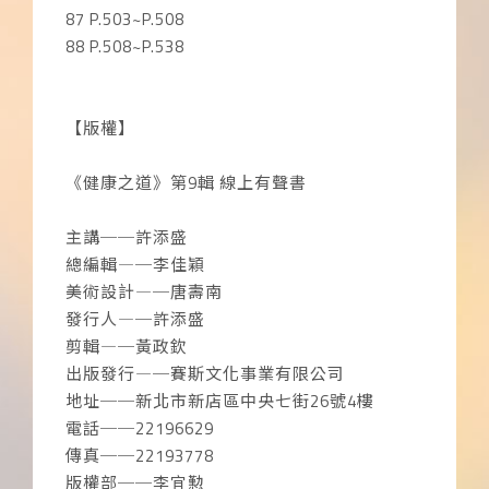
87 P.503~P.508
88 P.508~P.538
【版權】
《健康之道》第9輯 線上有聲書
主講──許添盛
總編輯―─李佳穎
美術設計―─唐壽南
發行人―─許添盛
剪輯―─黃政欽
出版發行―─賽斯文化事業有限公司
地址──新北市新店區中央七街26號4樓
電話──22196629
傳真──22193778
版權部──李宜懃