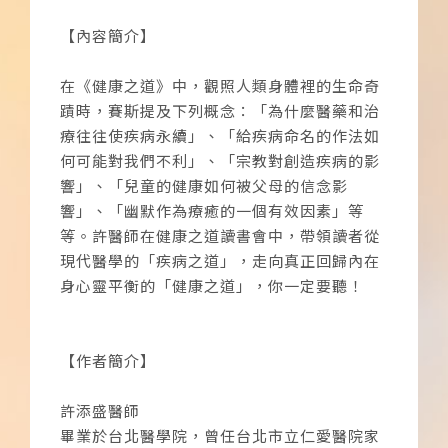
【內容簡介】
在《健康之道》中，觀照人類身體裡的生命奇
蹟時，賽斯提及下列概念：「為什麼醫藥和治
療往往使疾病永續」、「給疾病命名的作法如
何可能對我們不利」、「宗教對創造疾病的影
響」、「兒童的健康如何被父母的信念影
響」、「幽默作為療癒的一個有效因素」等
等。許醫師在健康之道讀書會中，帶領讀者從
現代醫學的「疾病之道」，走向真正回歸內在
身心靈平衡的「健康之道」，你一定要聽！
【作者簡介】
許添盛醫師
畢業於台北醫學院，曾任台北市立仁愛醫院家