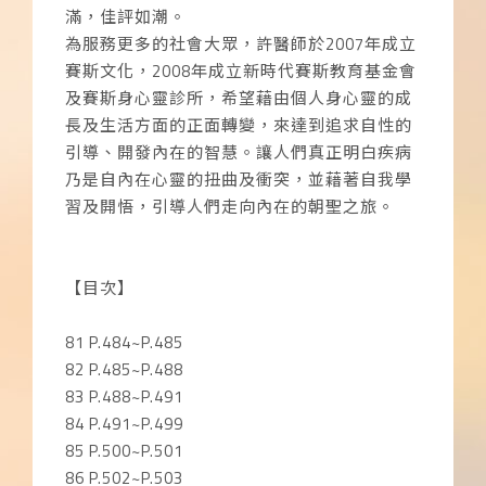
滿，佳評如潮。
為服務更多的社會大眾，許醫師於2007年成立
賽斯文化，2008年成立新時代賽斯教育基金會
及賽斯身心靈診所，希望藉由個人身心靈的成
長及生活方面的正面轉變，來達到追求自性的
引導、開發內在的智慧。讓人們真正明白疾病
乃是自內在心靈的扭曲及衝突，並藉著自我學
習及開悟，引導人們走向內在的朝聖之旅。
【目次】
81 P.484~P.485
82 P.485~P.488
83 P.488~P.491
84 P.491~P.499
85 P.500~P.501
86 P.502~P.503