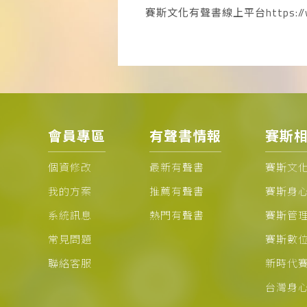
賽斯文化有聲書線上平台https://www.
會員專區
有聲書情報
賽斯
個資修改
最新有聲書
賽斯文
我的方案
推薦有聲書
賽斯身
系統訊息
熱門有聲書
賽斯管
常見問題
賽斯數
聯絡客服
新時代
台灣身