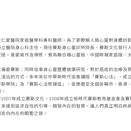
立仁愛醫院家庭醫學科專科醫師。為了更瞭解人類心靈對身體的
縣立醫院身心科主任。現任賽斯身心靈診所院長、賽斯文化發行
教授。喜愛寫作及禪修，曾為聯合報心靈版、中國時報家庭版、
尤偏愛賽斯；同時從事身心靈整體健康研究，對於癌症的治療及
入淺出的方式，多年來在中華新時代協會講授「賽斯心法」，成
賽斯學院」及「賽斯心法修鍊班」，並應邀至全國各縣市、香港
潮。
2007年成立賽斯文化，2008年成立新時代賽斯教育基金會及
，來達到追求自性的引導、開發內在的智慧。讓人們真正明白疾
們走向內在的朝聖之旅。