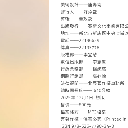
美術設計―─唐壽南
發行人―─許添盛
剪輯―─黃政欽
出版發行―─賽斯文化事業有限
地址──新北市新店區中央七街2
電話──22196629
傳真──22193778
版權部──李宜懃
數位出版部──李志峯
行銷業務部──楊婉慈
網路行銷部──高心怡
法律顧問──北辰著作權事務所
總時間長度── 610分鐘
2025年 12月1日 初版
售價──800元
檔案格式──MP3檔案
有著作權‧侵害必究（Printed in 
ISBN 978-626-7798-34-8