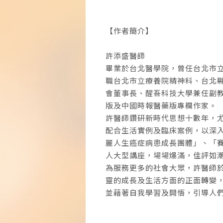
【作者簡介】
許添盛醫師
畢業於台北醫學院，曾任台北市
職台北市立療養院精神科、台北
會董事長、醒吾科技大學兼任副
版及中國時報醫藥版專欄作家。
許醫師鑽研新時代思想十數年，
配合生活實例及臨床案例，以深
麗人生癌症病患成長團體」、「
人大型講座，場場爆滿，佳評如
為服務更多的社會大眾，許醫師於
靈的成長及生活方面的正面轉變
並藉著自我學習及開悟，引導人