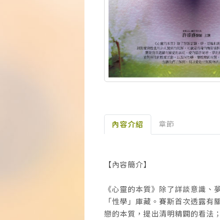
章節
內容介紹
【內容簡介】
《心靈的本質》除了詳談意識、
「性學」庫藏。賽斯首次透露有
戀的本質，提出清明精闢的看法