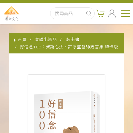
首頁
首頁
實體出版品
牌卡書
最新消息
好信念100：賽斯心法・許添盛醫師箴言集 牌卡版
實體出版品
訂閱制有聲書
影音書
關於我們
聯絡客服