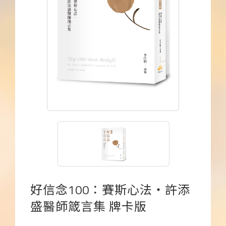
下載APP
常見問題
好信念100：賽斯心法・許添
盛醫師箴言集 牌卡版