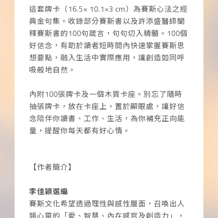
這套牌卡（16.5× 10.1×3 cm）為賽斯心法之經
典金句集。收錄部分賽斯書以及許添盛醫師闡
釋賽斯書的100句箴言，句句切入精髓。100個
好信念，有助於讀者短時間內快速掌握賽斯思
想要點，融入生活中實際應用，讓創造如同呼
吸般地自然。
內附100張牌卡及一個木質卡座。別忘了隨時
抽張牌卡，放在卡座上，置於顯眼處，讓好信
念陪伴你讀書、工作、生活，為你補充正向能
量，提醒你每天都有好心情。
【作者簡介】
李佳穎選編
賽斯文化希望透過理性與感性層面，召喚出人
類心靈的「愛、智慧、內在感官及創造力」，